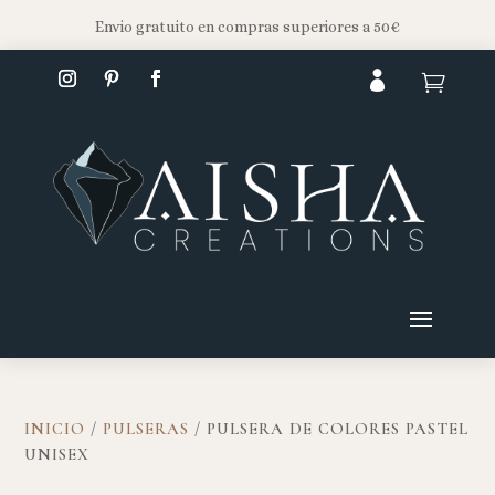
Envio gratuito en compras superiores a 50€


INICIO
/
PULSERAS
/ PULSERA DE COLORES PASTEL
UNISEX