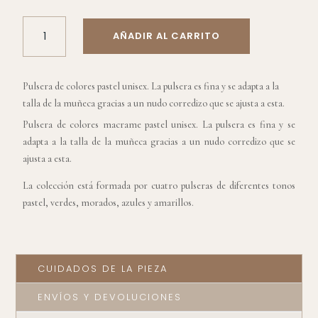
PULSERA
AÑADIR AL CARRITO
DE
COLORES
PASTEL
Pulsera de colores pastel unisex. La pulsera es fina y se adapta a la
UNISEX
talla de la muñeca gracias a un nudo corredizo que se ajusta a esta.
CANTIDAD
Pulsera de colores macrame pastel unisex. La pulsera es fina y se
adapta a la talla de la muñeca gracias a un nudo corredizo que se
ajusta a esta.
La colección está formada por cuatro pulseras de diferentes tonos
pastel, verdes, morados, azules y amarillos.
CUIDADOS DE LA PIEZA
ENVÍOS Y DEVOLUCIONES