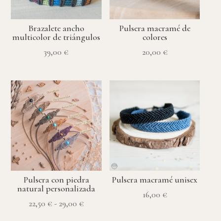
Brazalete ancho
Pulsera macramé de
multicolor de triángulos
colores
39,00
€
20,00
€
Pulsera con piedra
Pulsera macramé unisex
natural personalizada
16,00
€
Rango
22,50
€
-
29,00
€
de