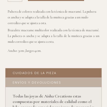
MULTICOLOR
DE
Pulsera de colores realizada con la técnica de macramé. La pulsera
TRIÁNGULOS
es ancha y se adapta a la talla de la muñeca gracias a un nudo
CANTIDAD
corredizo que se ajusta a esta.
Brazalete macrame multicolor realizada con la técnica de macramé.
La pulsera es ancha y se adapta a la talla de la muñeca gracias a un
nudo corredizo que se ajusta a esta.
Ancho: 3cm ;largo:14cm.
CUIDADOS DE LA PIEZA
ENVÍOS Y DEVOLUCIONES
Todas las joyas de Aisha Creations estas
compuestas por materiales de calidad como el