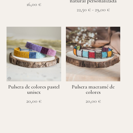
natural personalizada
16,00
€
Rango
22,50
€
-
29,00
€
de
precios:
desde
22,50 €
hasta
29,00 €
Pulsera de colores pastel
Pulsera macramé de
unisex
colores
20,00
€
20,00
€