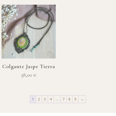
Colgante Jaspe Tierra
58,00
€
1
2
3
4
…
7
8
9
→