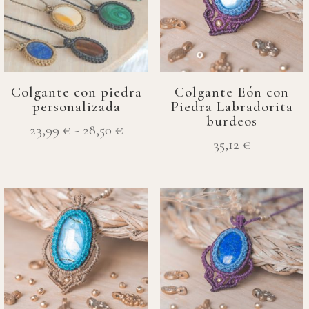
Colgante con piedra
Colgante Eón con
personalizada
Piedra Labradorita
burdeos
Rango
23,99
€
-
28,50
€
35,12
€
de
precios:
desde
23,99 €
hasta
28,50 €