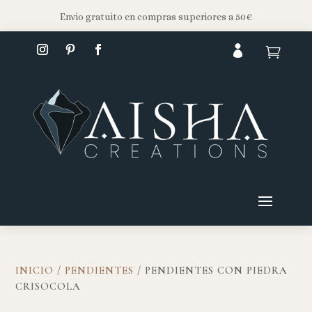
Envio gratuito en compras superiores a 50€


INICIO
/
PENDIENTES
/ PENDIENTES CON PIEDRA
CRISOCOLA