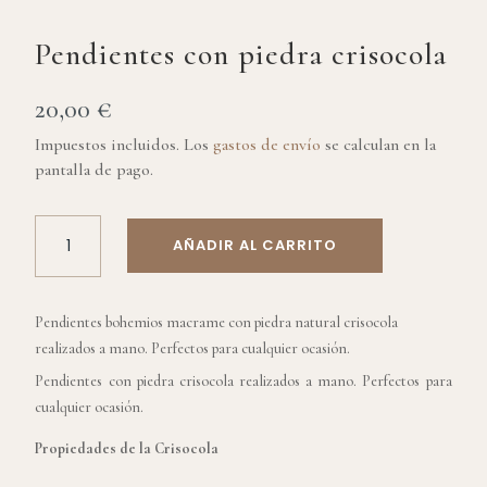
Pendientes con piedra crisocola
20,00
€
Impuestos incluidos. Los
gastos de envío
se calculan en la
pantalla de pago.
PENDIENTES
AÑADIR AL CARRITO
CON
PIEDRA
CRISOCOLA
Pendientes bohemios macrame con piedra natural crisocola
CANTIDAD
realizados a mano. Perfectos para cualquier ocasión.
Pendientes con piedra crisocola realizados a mano. Perfectos para
cualquier ocasión.
Propiedades de la Crisocola