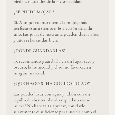
piedras naturales de la mejor calidad.
¿SE PUEDE MOJAR?
Si. Aunque cuanto menos la mojes, más
perfecta estará siempre. Es elección de cada
uno. Las joyas de macramé pueden durar años
y años si las cuidas bien.
¿DÓNDE GUARDARLAS?
Te recomiendo guardarla en un lugar seco y
oscuro, la humedad y el sol no favorecen a
ningún material.
¿QUE HAGO SI HA COGIDO POLVO?
Las puedes lavar con agua y jabón con un
cepillo de dientes blando y quedará como
nueva! No hace falta apretar, con darle
suavemente es suficiente para lucirla como el