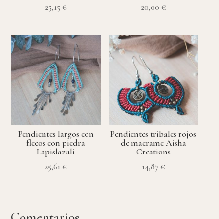
25,15
€
20,00
€
Pendientes largos con
Pendientes tribales rojos
flecos con piedra
de macrame Aisha
Lapislazuli
Creations
25,61
€
14,87
€
Comentarios