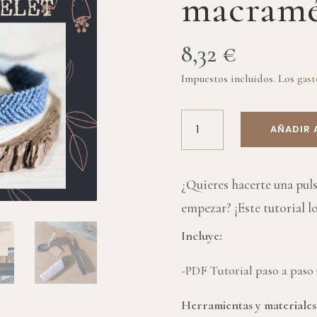
macram
8,32
€
Impuestos incluidos. Los
gast
TUTORIAL
AÑADIR 
PULSERA
MACRAMÉ
CANTIDAD
¿Quieres hacerte una pul
empezar? ¡Este tutorial lo
Incluye:
-PDF Tutorial paso a paso
Herramientas y materiales