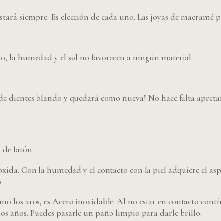
tará siempre. Es elección de cada uno. Las joyas de macramé pu
o, la humedad y el sol no favorecen a ningún material.
de dientes blando y quedará como nueva! No hace falta apretar,
 de latón.
 oxida. Con la humedad y el contacto con la piel adquiere el as
.
mo los aros, es Acero inoxidable. Al no estar en contacto contín
os años. Puedes pasarle un paño limpio para darle brillo.