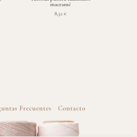
macramé
8,32
€
guntas Frecuentes
Contacto